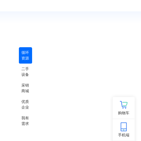
循环
资源
二手
设备
采销
商城
优质
企业
购物车
我有
需求
手机端